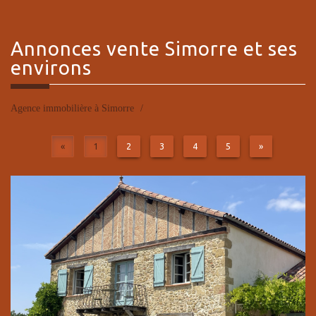
Annonces vente
Simorre et ses
environs
Agence immobilière à Simorre
«
1
2
3
4
5
»