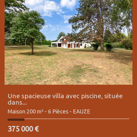
Une spacieuse villa avec piscine, située
dans...
Maison 200 m² - 6 Pièces -
EAUZE
375 000
€