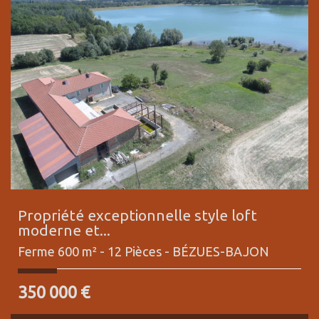
Propriété exceptionnelle style loft
moderne et...
Ferme 600 m² - 12 Pièces -
BÉZUES-BAJON
350 000
€