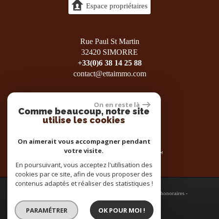
Espace propriétaires
Rue Paul St Martin
32420 SIMORRE
+33(0)6 38 14 25 88
contact@ettaimmo.com
On en reste là
Comme beaucoup, notre site
utilise les cookies
On aimerait vous accompagner pendant
votre visite.
En poursuivant, vous acceptez l'utilisation des
cookies par ce site, afin de vous proposer des
contenus adaptés et réaliser des statistiques !
© 2026 | Tous droits réservés |
Plan du site
-
Mentions légales
-
Nos honoraires
-
Partenaires
-
Admin
-
Toutes nos annonces
PARAMÉTRER
OK POUR MOI !