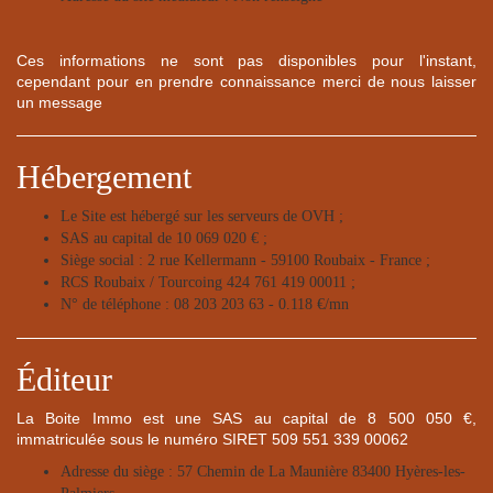
Ces informations ne sont pas disponibles pour l'instant,
cependant pour en prendre connaissance merci de nous laisser
un message
Hébergement
Le Site est hébergé sur les serveurs de OVH ;
SAS au capital de 10 069 020 € ;
Siège social : 2 rue Kellermann - 59100 Roubaix - France ;
RCS Roubaix / Tourcoing 424 761 419 00011 ;
N° de téléphone : 08 203 203 63 - 0.118 €/mn
Éditeur
La Boite Immo est une SAS au capital de 8 500 050 €,
immatriculée sous le numéro SIRET 509 551 339 00062
Adresse du siège : 57 Chemin de La Maunière 83400 Hyères-les-