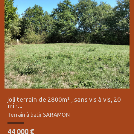
joli terrain de 2800m² , sans vis à vis, 20
min...
Terrain à batir
SARAMON
44 000
€