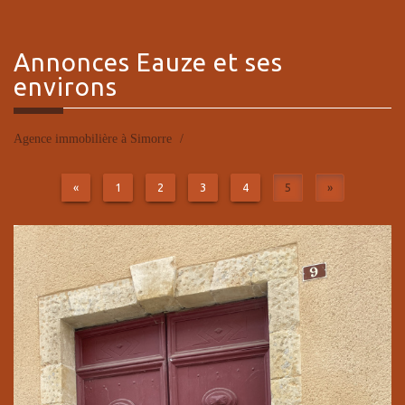
Annonces
Eauze et ses
environs
Agence immobilière à Simorre
«
1
2
3
4
5
»