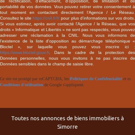
de rectification, d’effacement, d’opposition, de limitation et de
portabilité de vos données. Vous pouvez retirer votre consentement à
tout moment en contactant directement l’Agence / Le Réseau.
Consultez le site
https://cnil.fr/fr
pour plus d’informations sur vos droits
Si vous estimez, après avoir contacté l'Agence / le Réseau, que vos
droits « Informatique et Libertés » ne sont pas respectés, vous pouvez
adresser une réclamation à la CNIL. Nous vous informons de
l’existence de la liste d'opposition au démarchage téléphonique «
Bloctel », sur laquelle vous pouvez vous inscrire ici :
https://www.bloctel.gouv.fr
. Dans le cadre de la protection des
Données personnelles, nous vous invitons à ne pas inscrire de
Données sensibles dans le champ de saisie libre.
Ce site est protégé par reCAPTCHA, les
Politiques de Confidentialité
et es
Conditions d'utilisation
de Google s'appliquent.
Toutes nos annonces de biens immobiliers à
Simorre