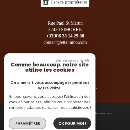
Espace propriétaires
Rue Paul St Martin
32420 SIMORRE
+33(0)6 38 14 25 88
contact@ettaimmo.com
On en reste là
Comme beaucoup, notre site
utilise les cookies
On aimerait vous accompagner pendant
votre visite.
En poursuivant, vous acceptez l'utilisation des
cookies par ce site, afin de vous proposer des
contenus adaptés et réaliser des statistiques !
© 2026 | Tous droits réservés |
Plan du site
-
Mentions légales
-
Nos honoraires
-
Partenaires
-
Admin
-
Toutes nos annonces
PARAMÉTRER
OK POUR MOI !