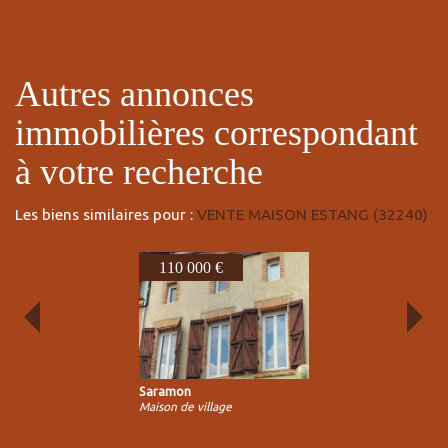
autres annonces
immobilières correspondant
à votre recherche
Les biens similaires pour :
VENTE MAISON ESTANG (32240)
110 000 €
70
Saramon
Mass
Maison de village
Maison 