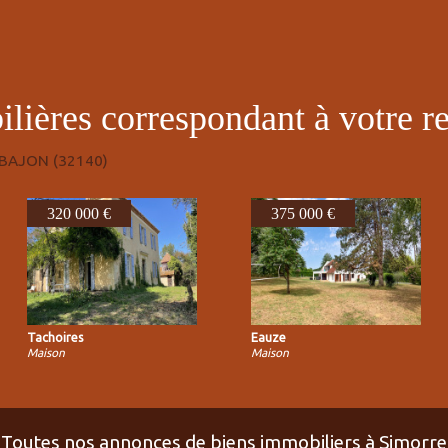
ilières correspondant à votre r
BAJON (32140)
320 000 €
375 000 €
Tachoires
Eauze
Maison
Maison
Toutes nos annonces de biens immobiliers à Simorre