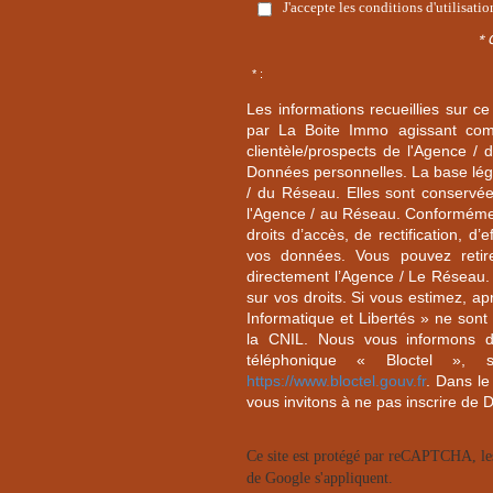
J'accepte les conditions d'utilisati
* 
* :
Les informations recueillies sur ce
par La Boite Immo agissant comm
clientèle/prospects de l'Agence 
Données personnelles. La base légal
/ du Réseau. Elles sont conservé
l'Agence / au Réseau. Conformément
droits d’accès, de rectification, d’
vos données. Vous pouvez retir
directement l’Agence / Le Réseau.
sur vos droits. Si vous estimez, ap
Informatique et Libertés » ne son
la CNIL. Nous vous informons de
téléphonique « Bloctel », 
https://www.bloctel.gouv.fr
. Dans le
vous invitons à ne pas inscrire de 
Ce site est protégé par reCAPTCHA, l
de Google s'appliquent.