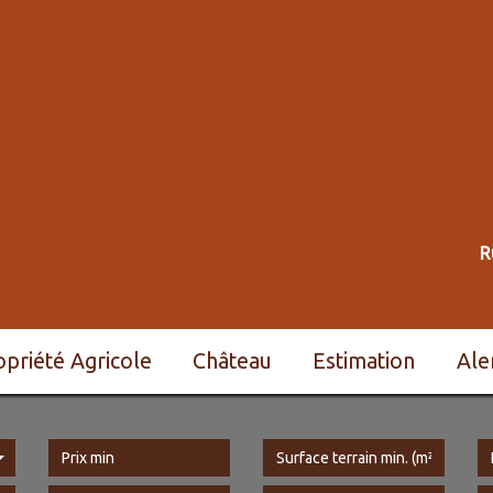
R
ropriété Agricole
Château
Estimation
Al