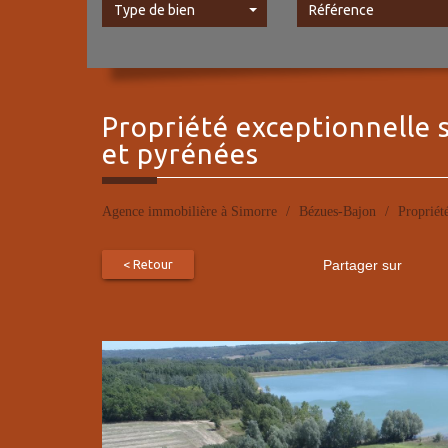
Type de bien
propriété exceptionnelle
et pyrénées
Agence immobilière à Simorre
Bézues-Bajon
Propriét
< Retour
Partager sur