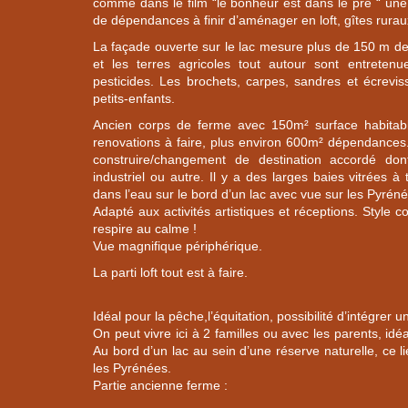
comme dans le film “le bonheur est dans le pré “ un
de dépendances à finir d’aménager en loft, gîtes rurau
La façade ouverte sur le lac mesure plus de 150 m de
et les terres agricoles tout autour sont entrete
pesticides. Les brochets, carpes, sandres et écrevi
petits-enfants.
Ancien corps de ferme avec 150m² surface habitab
renovations à faire, plus environ 600m² dépendances
construire/changement de destination accordé don
industriel ou autre. Il y a des larges baies vitrées à
dans l’eau sur le bord d’un lac avec vue sur les Pyrén
Adapté aux activités artistiques et réceptions. Style
respire au calme !
Vue magnifique périphérique.
La parti loft tout est à faire.
Idéal pour la pêche,l’équitation, possibilité d’intégrer un
On peut vivre ici à 2 familles ou avec les parents, id
Au bord d’un lac au sein d’une réserve naturelle, ce l
les Pyrénées.
Partie ancienne ferme :