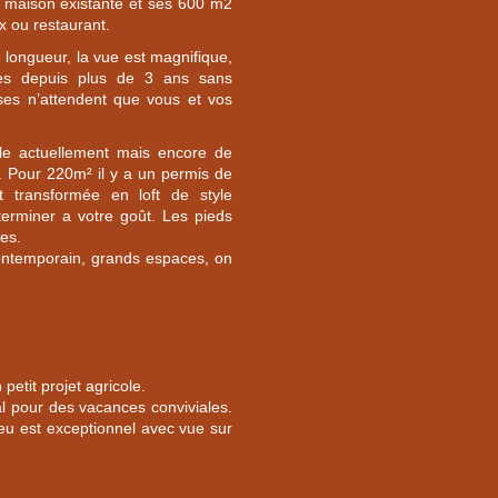
e maison existante et ses 600 m2
x ou restaurant.
 longueur, la vue est magnifique,
nues depuis plus de 3 ans sans
sses n’attendent que vous et vos
le actuellement mais encore de
. Pour 220m² il y a un permis de
t transformée en loft de style
 terminer a votre goût. Les pieds
ées.
 contemporain, grands espaces, on
 petit projet agricole.
éal pour des vacances conviviales.
ieu est exceptionnel avec vue sur