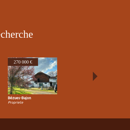
echerche
270 000 €
Bézues-Bajon
Propriete